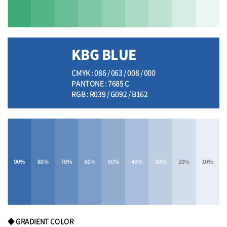
KBG BLUE
CMYK : 086 / 063 / 008 / 000
PANTONE : 7685 C
RGB : R039 / G092 / B162
◆ GRADIENT COLOR