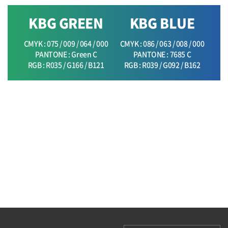
KBG GREEN
KBG BLUE
CMYK : 075 / 009 / 064 / 000
CMYK : 086 / 063 / 008 / 000
PANTONE : Green C
PANTONE : 7685 C
RGB : R035 / G166 / B121
RGB : R039 / G092 / B162