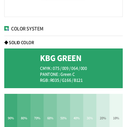
COLOR SYSTEM
◆ SOLID COLOR
KBG GREEN
CMYK : 075 / 009 / 064 / 000
PANTONE : Green C
RGB : R035 / G166 / B121