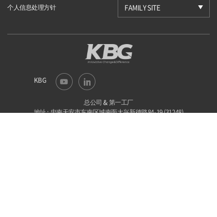
个人信息处理方针
FAMILY SITE
KBG
总公司 & 第一工厂
地址 : 忠南天安市东南区城南面大兴新德路84-19 (31248)
电话 : 041-523-6201
传真 : 041-523-6203
E-mail : kbg@kbgtech.co.kr
第二工厂
地址 : 忠北槐山郡沙梨面沙梨路方丑谷路44-86 (28046)
电话 : 043-838-9710
传真 : 043-838-9712
E-mail : kbg@kbgtech.co.kr
COPYRIGHT©2022 KBG. ALL RIGHTS RESERVED.