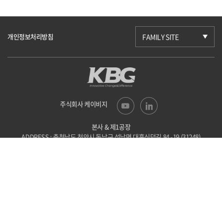
개인정보처리방침
FAMILY SITE
주식회사 케이비지
본사 & 제1공장
ADDRESS : 충청남도 천안시 동남구 성남면
대흥신덕길 84 -19 (31248)
TEL : 041-523-6201
FAX : 041-523-6203
E-mail : kbg@kbgtech.co.kr
제2공장
ADDRESS : 충청북도 괴산군 사리면
사리로방축골길 44-86 (28046)
TEL : 043-838-9710
FAX : 043-838-9712
E-mail : kbg@kbgtech.co.kr