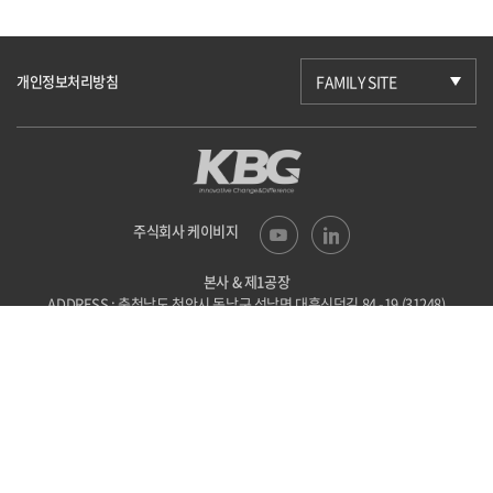
개인정보처리방침
FAMILY SITE
주식회사 케이비지
본사 & 제1공장
ADDRESS : 충청남도 천안시 동남구 성남면
대흥신덕길 84 -19 (31248)
TEL : 041-523-6201
FAX : 041-523-6203
E-mail : kbg@kbgtech.co.kr
제2공장
ADDRESS : 충청북도 괴산군 사리면
사리로방축골길 44-86 (28046)
TEL : 043-838-9710
FAX : 043-838-9712
E-mail : kbg@kbgtech.co.kr