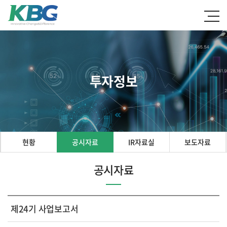
투자정보
현황
공시자료
IR자료실
보도자료
공시자료
제24기 사업보고서