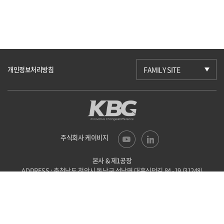
개인정보처리방침
FAMILY SITE
주식회사 케이비지
본사 & 제1공장
ADDRESS : 충청남도 천안시 동남구 성남면
대흥신덕길 84 -19 (31248)
TEL : 041-523-6201
FAX : 041-523-6203
E-mail : kbg@kbgtech.co.kr
제2공장
ADDRESS : 충청북도 괴산군 사리면
사리로방축골길 44-86 (28046)