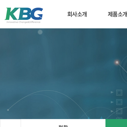
회사소개
제품소
기업정보
Silane Coupling
인사말
Silane Crosslinkin
비전
Reactive Silicone
조직도
Silicone Res
CI
Catalysts for Silic
수상 및 인증
Silicone Material for 
사업장 소개
계열사