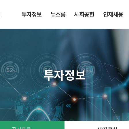
개
투자정보
뉴스룸
사회공헌
인재채용
 Agent
현황
공지사항
사회공헌
인재상
g Agent
공시자료
뉴스
채용지원
 Fluids
IR자료실
in
보도자료
투자정보
one Cure
Electronics