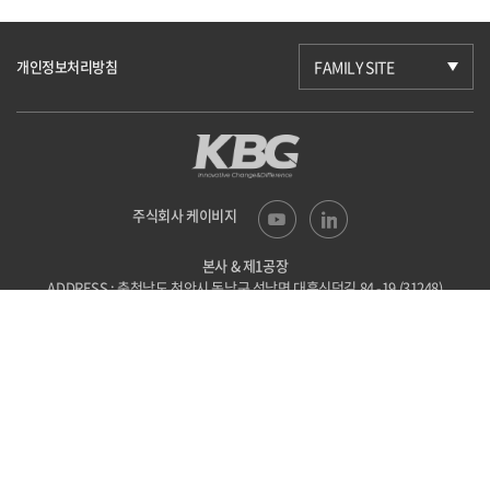
개인정보처리방침
FAMILY SITE
주식회사 케이비지
본사 & 제1공장
ADDRESS : 충청남도 천안시 동남구 성남면
대흥신덕길 84 -19 (31248)
TEL : 041-523-6201
FAX : 041-523-6203
E-mail : kbg@kbgtech.co.kr
제2공장
ADDRESS : 충청북도 괴산군 사리면
사리로방축골길 44-86 (28046)
TEL : 043-838-9710
FAX : 043-838-9712
E-mail : kbg@kbgtech.co.kr