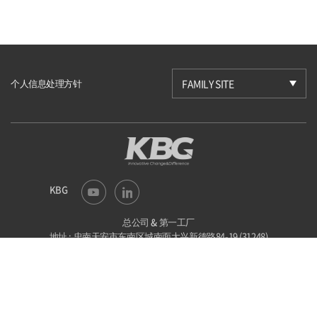
个人信息处理方针
FAMILY SITE
KBG
总公司 & 第一工厂
地址 : 忠南天安市东南区城南面大兴新德路84-19 (31248)
电话 : 041-523-6201
传真 : 041-523-6203
E-mail : kbg@kbgtech.co.kr
第二工厂
地址 : 忠北槐山郡沙梨面沙梨路方丑谷路44-86 (28046)